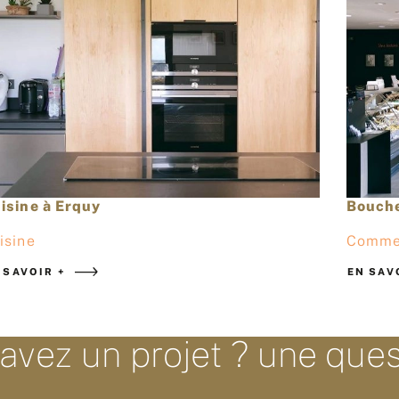
isine à Erquy
Bouche
isine
Comme
 SAVOIR +
EN SAV
avez un projet ? une ques