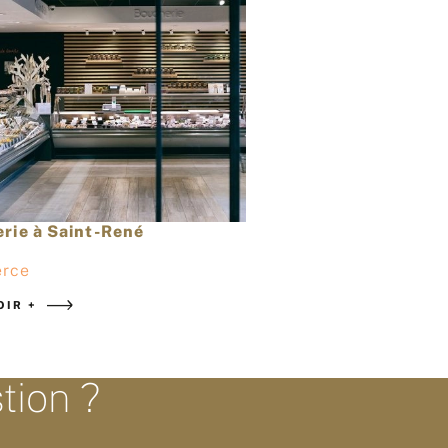
Cuisine à B
Cuisine
EN SAVOIR +
rie à Saint-René
rce
OIR +
tion ?